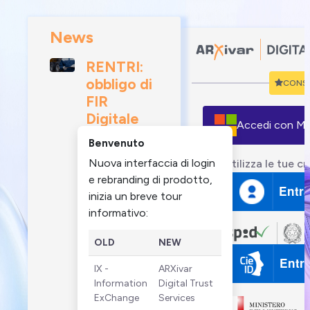
News
RENTRI:
obbligo di
CONSI
FIR
Digitale
Accedi con M
da
Benvenuto
febbraio
Nuova interfaccia di login
Utilizza le tue cr
2026
e rebranding di prodotto,
Da febbraio
Entr
inizia un breve tour
2026 entra
informativo:
in vigore
l’xFIR,
OLD
NEW
versione
Entr
IX -
ARXivar
digitale del
Information
Digital Trust
formulario
ExChange
Services
rifiuti,