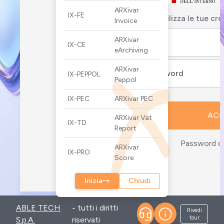
obbligatoria
ARXivar
IX-FE
Utilizza
le tue cre
Invoice
per gli
iscritti al
ARXivar
IX-CE
RENTRI. I
eArchiving
soggetti
ARXivar
interessati
IX-PEPPOL
Peppol
avranno
tempo fino
IX-PEC
ARXivar PEC
al 15
ACC
ARXivar Vat
settembre
IX-TD
Report
2026 per
Password d
ARXivar
adeguare i
IX-PRO
Score
sistemi.
L’xFIR va
Inizia
Chiudi
conservato
digitalmente
ABLE TECH
- tutti i diritti
secondo le
Rivedi
tour
S.p.A.
riservati